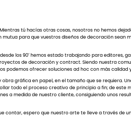
entras tú hacías otras cosas, nosotros no hemos dejado 
mutua para que vuestros diseños de decoración sean má
desde los 90′ hemos estado trabajando para editores, gal
o proyectos de decoración y contract. Siendo nuestra comu
, os podemos ofrecer soluciones ad hoc con más calidad 
 y obra gráfica en papel, en el tamaño que se requiera. U
llar todo el proceso creativo de principio a fin; de est
ones a medida de nuestro cliente, consiguiendo unos resul
e contar, espero que nuestro arte te lleve a través de u